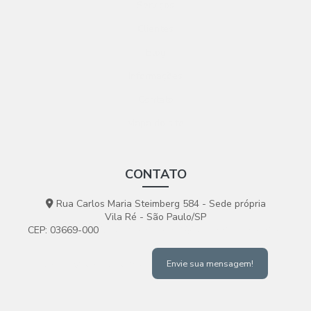
Serviços
Clientes
Blog
Informações
Contato
Mapa do site
CONTATO
Rua Carlos Maria Steimberg 584 - Sede própria
Vila Ré - São Paulo/SP
CEP: 03669-000
(11) 2695-2599
(11) 99511-9279
chohan@chohan.com.br
Envie sua mensagem!