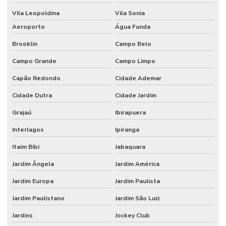
Vila Leopoldina
Vila Sonia
Aeroporto
Água Funda
Brooklin
Campo Belo
Campo Grande
Campo Limpo
Capão Redondo
Cidade Ademar
Cidade Dutra
Cidade Jardim
Grajaú
Ibirapuera
Interlagos
Ipiranga
Itaim Bibi
Jabaquara
Jardim Ângela
Jardim América
Jardim Europa
Jardim Paulista
Jardim Paulistano
Jardim São Luiz
Jardins
Jockey Club