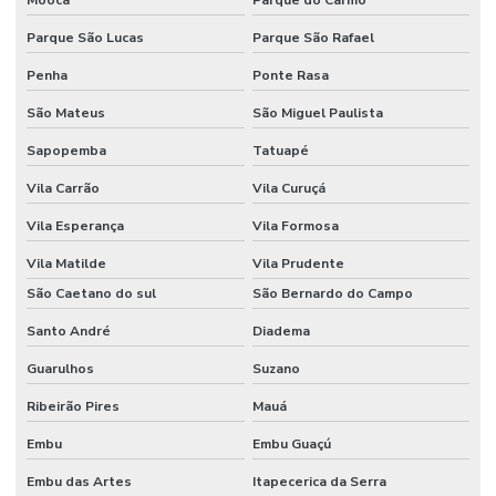
Moóca
Parque do Carmo
Parque São Lucas
Parque São Rafael
Penha
Ponte Rasa
São Mateus
São Miguel Paulista
Sapopemba
Tatuapé
Vila Carrão
Vila Curuçá
Vila Esperança
Vila Formosa
Vila Matilde
Vila Prudente
São Caetano do sul
São Bernardo do Campo
Santo André
Diadema
Guarulhos
Suzano
Ribeirão Pires
Mauá
Embu
Embu Guaçú
Embu das Artes
Itapecerica da Serra