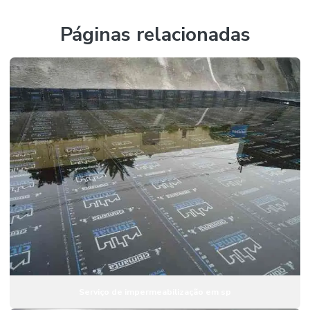
Impermeabilização de coberturas
Impermeabilização a frio
Páginas relacionadas
Impermeabilização de fundações
Impermeabilização de lajes
Impermeabilização de lajes de cobertura
Impermeabilização de lajes em sp
Impermeabilização de lajes sp
Impermeabilização com manta
Impermeabilização com manta aluminizada
Impermeabilização com manta asfáltica
Impermeabilização de paredes
Impermeabilização de paredes internas
Serviço de impermeabilização em sp
Impermeabilização de piscinas