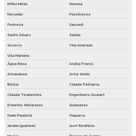
M'Boi Mirim
Moema
Morumbi
Parelheiros
Pedreira
Sacomã
Santo Amaro
Saúde
Socorro
Vila Andrade
Vila Mariana
Água Rasa
Anália Franco
Aricanduva
Artur Alvim
Belém
Cidade Patriarca
Cidade Tiradentes
Engenheiro Goulart
Ermelino Matarazzo
Guianazes
Itaim Paulista
Itaquera
Jardim Iguatemi
José Bonifácio