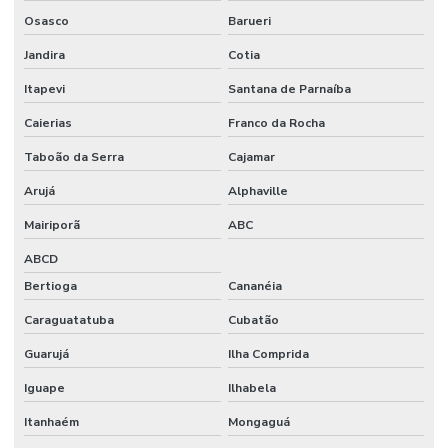
Osasco
Barueri
Jandira
Cotia
Itapevi
Santana de Parnaíba
Caierias
Franco da Rocha
Taboão da Serra
Cajamar
Arujá
Alphaville
Mairiporã
ABC
ABCD
Bertioga
Cananéia
Caraguatatuba
Cubatão
Guarujá
Ilha Comprida
Iguape
Ilhabela
Itanhaém
Mongaguá