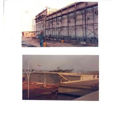
Impermeabilização de piscinas de alvenaria
Impermeabilização de piscinas de concreto
Impermeabilização de reservatório de água
Impermeabilização de reservatórios
Impermeabilização de tanques
Impermeabilização de telhados
Impermeabilização em telhados com poliuretano
Impermeabilização de telhados sp
Impermeabilização de telhas
Impermeabilização de terraços
Serviço de impermeabilização em piscinas
Serviço de impermeabilização em sp