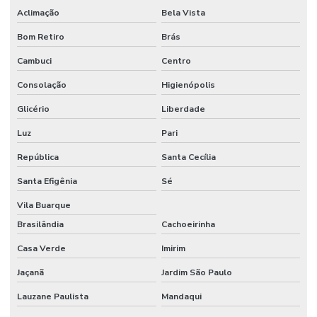
Aclimação
Bela Vista
Bom Retiro
Brás
Cambuci
Centro
Consolação
Higienópolis
Glicério
Liberdade
Luz
Pari
República
Santa Cecília
Santa Efigênia
Sé
Vila Buarque
Brasilândia
Cachoeirinha
Casa Verde
Imirim
Jaçanã
Jardim São Paulo
Lauzane Paulista
Mandaqui