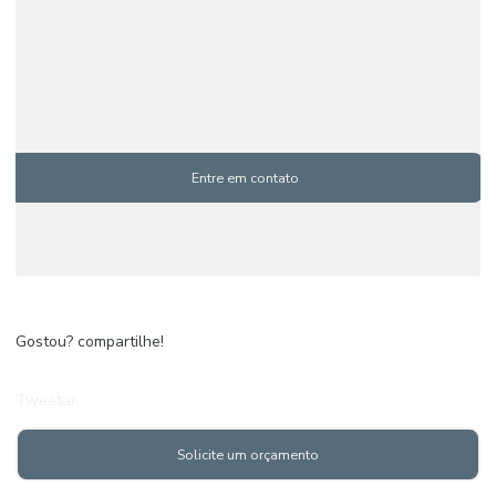
Entre em contato agora mesmo!
Clique no botão e entre em contato para tirar dúvidas ou solicitar
um orçamento
Entre em contato
Gostou? compartilhe!
Tweetar
Solicite um orçamento