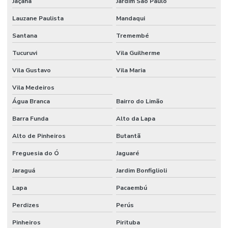
Jaçanã
Jardim São Paulo
Lauzane Paulista
Mandaqui
Santana
Tremembé
Tucuruvi
Vila Guilherme
Vila Gustavo
Vila Maria
Vila Medeiros
Água Branca
Bairro do Limão
Barra Funda
Alto da Lapa
Alto de Pinheiros
Butantã
Freguesia do Ó
Jaguaré
Jaraguá
Jardim Bonfiglioli
Lapa
Pacaembú
Perdizes
Perús
Pinheiros
Pirituba