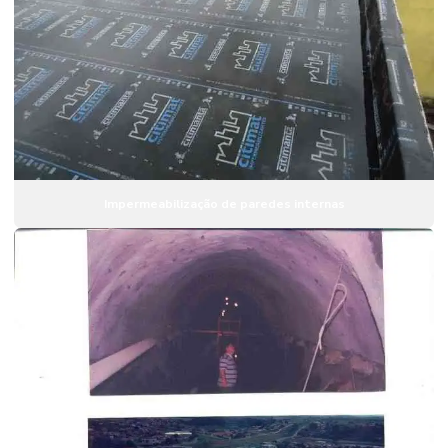
Impermeabilização de lajes sp
Impermeabilização com manta
Impermeabilização com manta aluminizada
Impermeabilização com manta asfáltica
Impermeabilização de paredes
Impermeabilização de paredes internas
Impermeabilização de paredes internas
Impermeabilização de piscinas
Impermeabilização de piscinas de alvenaria
Impermeabilização de piscinas de concreto
Impermeabilização de reservatório de água
Impermeabilização de reservatórios
Impermeabilização de tanques