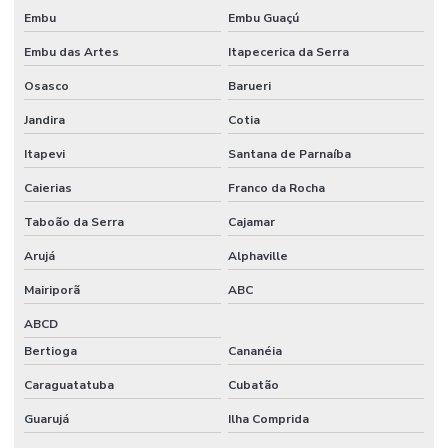
Embu
Embu Guaçú
Embu das Artes
Itapecerica da Serra
Osasco
Barueri
Jandira
Cotia
Itapevi
Santana de Parnaíba
Caierias
Franco da Rocha
Taboão da Serra
Cajamar
Arujá
Alphaville
Mairiporã
ABC
ABCD
Bertioga
Cananéia
Caraguatatuba
Cubatão
Guarujá
Ilha Comprida