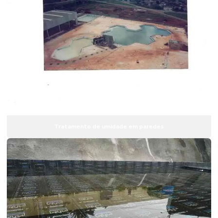
Impermeabilização de telhados
Impermeabilização em telhados com poliuretano
Impermeabilização de telhados sp
Impermeabilização de telhas
Impermeabilização de terraços
Serviço de impermeabilização em piscinas
Serviço de impermeabilização em sp
Tratamento de umidade em paredes
Tratamento em telhados com manta aluminizada
Tratamento de umidade em paredes
Tratamento de umidade por pressão negativa
Vedação de poços de elevadores