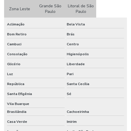
Grande São
Litoral de São
Zona Leste
Paulo
Paulo
Aclimação
Bela Vista
Bom Retiro
Brás
Cambuci
Centro
Consolação
Higienópolis
Glicério
Liberdade
Luz
Pari
República
Santa Cecília
Santa Efigênia
Sé
Vila Buarque
Brasilândia
Cachoeirinha
Casa Verde
Imirim