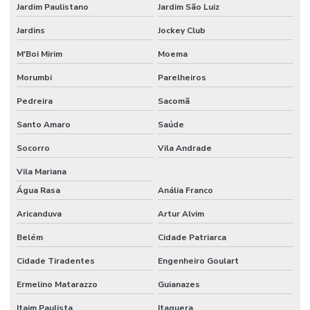
Jardim Paulistano
Jardim São Luiz
Jardins
Jockey Club
M'Boi Mirim
Moema
Morumbi
Parelheiros
Pedreira
Sacomã
Santo Amaro
Saúde
Socorro
Vila Andrade
Vila Mariana
Água Rasa
Anália Franco
Aricanduva
Artur Alvim
Belém
Cidade Patriarca
Cidade Tiradentes
Engenheiro Goulart
Ermelino Matarazzo
Guianazes
Itaim Paulista
Itaquera