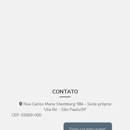
Home
Empresa
Serviços
Clientes
Blog
Informações
Contato
Mapa do site
CONTATO
Rua Carlos Maria Steimberg 584 - Sede própria
Vila Ré - São Paulo/SP
CEP: 03669-000
(11) 2695-2599
(11) 99511-9279
chohan@chohan.com.br
Envie sua mensagem!