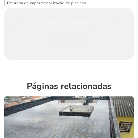
Empresa de impermeabilização de piscinas
Empresa que faz impermeabilização
Entre em contato
Impermeabilização com argamassa polimérica
(11) 2695-2599
Impermeabilização com argamassa termoplástica
(11) 99511-9279
Impermeabilização de banheiros e cozinhas
Impermeabilização de caixa d’água
Impermeabilização de coberturas
Impermeabilização a frio
Páginas relacionadas
Impermeabilização de fundações
Impermeabilização de lajes
Impermeabilização de lajes de cobertura
Impermeabilização de lajes em sp