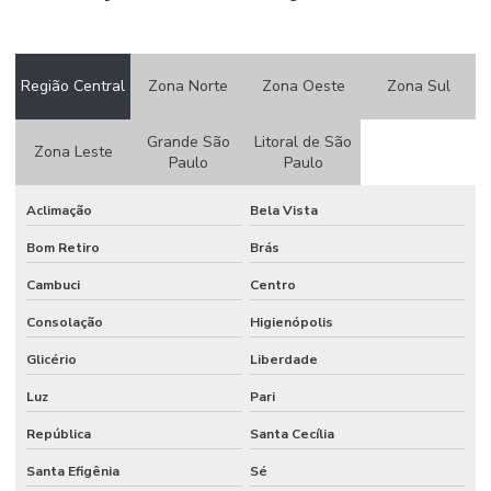
Região Central
Zona Norte
Zona Oeste
Zona Sul
Grande São
Litoral de São
Zona Leste
Paulo
Paulo
Aclimação
Bela Vista
Bom Retiro
Brás
Cambuci
Centro
Consolação
Higienópolis
Glicério
Liberdade
Luz
Pari
República
Santa Cecília
Santa Efigênia
Sé