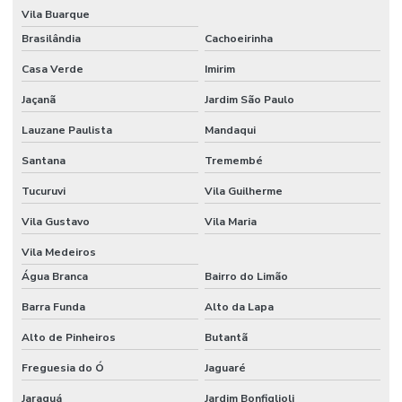
Vila Buarque
Brasilândia
Cachoeirinha
Casa Verde
Imirim
Jaçanã
Jardim São Paulo
Lauzane Paulista
Mandaqui
Santana
Tremembé
Tucuruvi
Vila Guilherme
Vila Gustavo
Vila Maria
Vila Medeiros
Água Branca
Bairro do Limão
Barra Funda
Alto da Lapa
Alto de Pinheiros
Butantã
Freguesia do Ó
Jaguaré
Jaraguá
Jardim Bonfiglioli