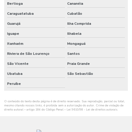
Bertioga
Cananéia
Caraguatatuba
Cubatão
Guarujá
Ilha Comprida
Iguape
Ilhabela
Itanhaém
Mongaguá
Riviera de São Lourenço
Santos
São Vicente
Praia Grande
Ubatuba
São Sebastião
Peruíbe
O conteúdo do texto desta página é de direito reservado. Sua reprodução, parcial ou total,
mesmo citando nossos links, é proibida sem a autorização do autor. Crime de violação de
direito autoral – artigo 184 do Código Penal –
Lei 9610/98 - Lei de direitos autorais
.