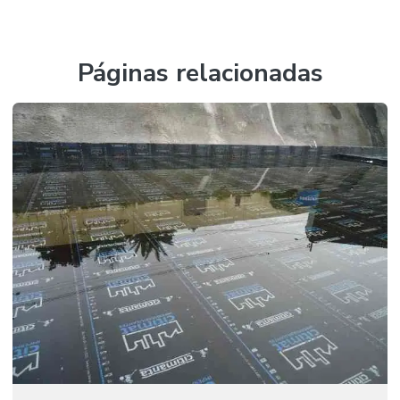
Impermeabilização de coberturas
Impermeabilização a frio
Páginas relacionadas
Impermeabilização de fundações
Impermeabilização de lajes
Impermeabilização de lajes de cobertura
Impermeabilização de lajes em sp
Impermeabilização de lajes sp
Impermeabilização com manta
Impermeabilização com manta aluminizada
Impermeabilização com manta asfáltica
Impermeabilização de paredes
Impermeabilização de paredes internas