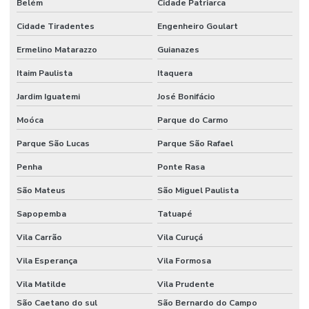
Belém
Cidade Patriarca
Cidade Tiradentes
Engenheiro Goulart
Ermelino Matarazzo
Guianazes
Itaim Paulista
Itaquera
Jardim Iguatemi
José Bonifácio
Moóca
Parque do Carmo
Parque São Lucas
Parque São Rafael
Penha
Ponte Rasa
São Mateus
São Miguel Paulista
Sapopemba
Tatuapé
Vila Carrão
Vila Curuçá
Vila Esperança
Vila Formosa
Vila Matilde
Vila Prudente
São Caetano do sul
São Bernardo do Campo