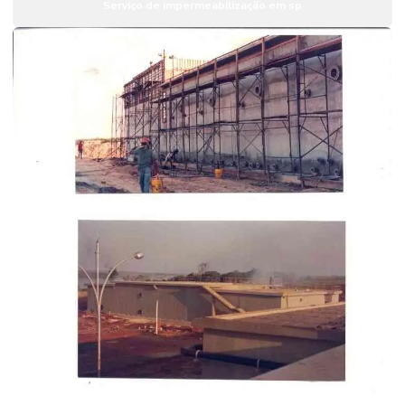
Serviço de impermeabilização em sp
Impermeabilização de piscinas
Impermeabilização de piscinas de alvenaria
Impermeabilização de piscinas de concreto
Impermeabilização de reservatório de água
Impermeabilização de reservatórios
Impermeabilização de tanques
Impermeabilização de telhados
Impermeabilização em telhados com poliuretano
Impermeabilização de telhados sp
Impermeabilização de telhas
Impermeabilização de terraços
Serviço de impermeabilização em piscinas