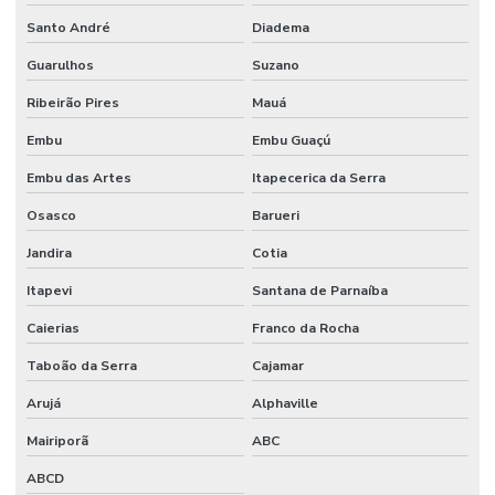
Santo André
Diadema
Guarulhos
Suzano
Ribeirão Pires
Mauá
Embu
Embu Guaçú
Embu das Artes
Itapecerica da Serra
Osasco
Barueri
Jandira
Cotia
Itapevi
Santana de Parnaíba
Caierias
Franco da Rocha
Taboão da Serra
Cajamar
Arujá
Alphaville
Mairiporã
ABC
ABCD