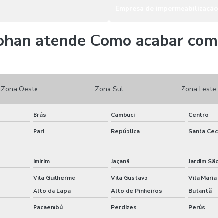
Empresa de impermeabilização 
ohan atende Como acabar com 
Zona Oeste
Zona Sul
Zona Leste
Brás
Cambuci
Centro
Pari
República
Santa Cecí
Imirim
Jaçanã
Jardim Sã
Vila Guilherme
Vila Gustavo
Vila Maria
Alto da Lapa
Alto de Pinheiros
Butantã
Pacaembú
Perdizes
Perús