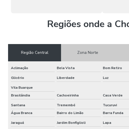
Regiões onde a Ch
Região Central
Zona Norte
Aclimação
Bela Vista
Bom Retiro
Glicério
Liberdade
Luz
Vila Buarque
Brasilândia
Cachoeirinha
Casa Verde
Santana
Tremembé
Tucuruvi
Água Branca
Bairro do Limão
Barra Funda
Jaraguá
Jardim Bonfiglioli
Lapa