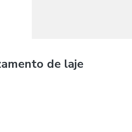
Serviço de impermeabilização em sp
Trat
Tratamento de umidade em paredes
Tr
Vedação de poço
amento de laje