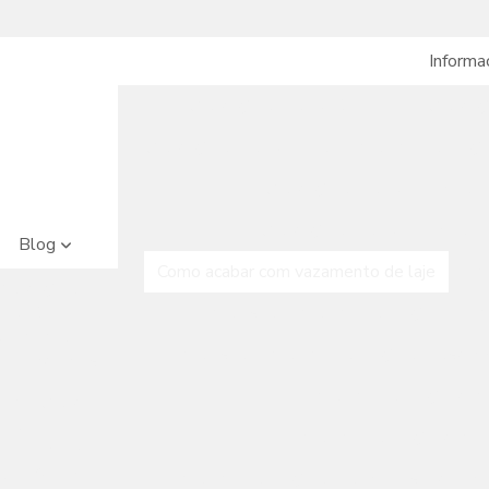
Inform
Aplicação de poliuréia a frio
Aplicaç
Aplicação de poliureia para impermeabilizaçã
Aplicação de poliuretano par
Aplicação de poliuretano par
Blog
Como acabar com vazamento de laje
Em
Aplicação de
oliuréia a frio:
Empresa de impermeabilização
Em
uia Completo
Empresa de impermeabilização de piscina
ara Iniciantes
Impermeabilização com
Como Aplicar
oliureia a Frio
Impermeabilização com 
Corretamente
para Garantir
Impermeabilização de banheiros e cozinh