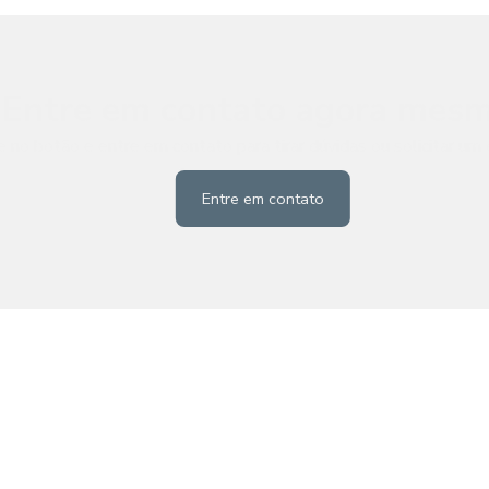
Entre em contato agora mesm
e no botão e entre em contato para tirar dúvidas ou solicitar u
Entre em contato