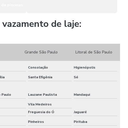
Serviço de impermeabilização em sp
de piscinas
Tratamento em telhados com manta aluminizada
vazamento de laje:
Tratamento de umidade em paredes
Tratamento de umidade por pressão negativa
Grande São Paulo
Litoral de São Paulo
Vedação de poços de elevadores
Consolação
Higienópolis
lia
Santa Efigênia
Sé
o Paulo
Lauzane Paulista
Mandaqui
Vila Medeiros
Freguesia do Ó
Jaguaré
Pinheiros
Pirituba