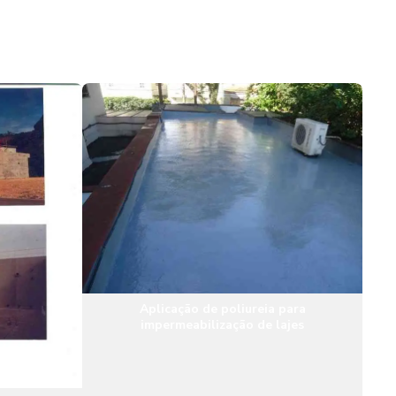
Impermeabilização de piscinas de concreto
Impermeabilização de reservatório de água
Impermeabilização de reservatórios
Impermeabilização de tanques
Impermeabilização de telhados
Impermeabilização em telhados com poliuretano
Impermeabilização de telhados sp
Impermeabilização de telhas
Aplicação de poliureia para
impermeabilização de lajes
Impermeabilização de terraços
Serviço de impermeabilização em piscinas