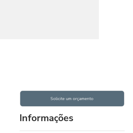
amento em telhados com manta aluminizada
atamento de umidade por pressão negativa
s de elevadores
Solicite um orçamento
Informações