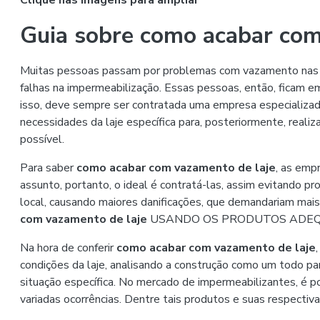
Clique nas imagens para ampliar
Guia sobre como acabar com
Muitas pessoas passam por problemas com vazamento nas laj
falhas na impermeabilização. Essas pessoas, então, ficam 
isso, deve sempre ser contratada uma empresa especializada,
necessidades da laje específica para, posteriormente, reali
possível.
Para saber
como acabar com vazamento de laje
, as emp
assunto, portanto, o ideal é contratá-las, assim evitando
local, causando maiores danificações, que demandariam mai
com vazamento de laje
USANDO OS PRODUTOS ADE
Na hora de conferir
como acabar com vazamento de laje
condições da laje, analisando a construção como um todo par
situação específica. No mercado de impermeabilizantes, é po
variadas ocorrências. Dentre tais produtos e suas respectiva