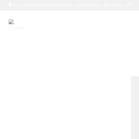
Rua Carlos Maria Steimberg 584 - Sede própria - São Paulo - SP
p
G
p
P