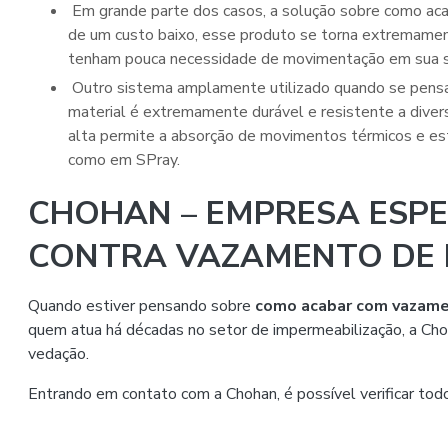
Em grande parte dos casos, a solução sobre como acabar com vazamento de laje é a argamassa polimérica. Por conta
de um custo baixo, esse produto se torna extremament
tenham pouca necessidade de movimentação em sua su
Outro sistema amplamente utilizado quando se pensa em como acabar com vazamento de laje é o poliuterano. Esse
material é extremamente durável e resistente a divers
alta permite a absorção de movimentos térmicos e est
como em SPray.
CHOHAN – EMPRESA ESPE
CONTRA VAZAMENTO DE 
Quando estiver pensando sobre
como acabar com vazame
quem atua há décadas no setor de impermeabilização, a Cho
vedação.
Entrando em contato com a Chohan, é possível verificar tod